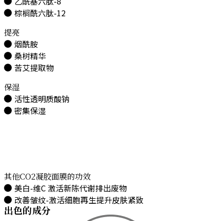
乙酰基六肽-8
棕榈酰六肽-12
提亮
烟酰胺
桑树精华
苦艾提取物
保湿
活性透明质酸钠
密集保湿
其他CO2凝胶面膜的功效
美白-维C 激活新陈代谢排出废物
改善皱纹-激活细胞再生提升皮肤紧致
出色的成分